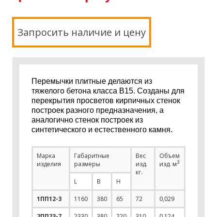
Запросить наличие и цену
Перемычки плитные делаются из
тяжелого бетона класса В15. Созданы для
перекрытия просветов кирпичных стенок
построек разного предназначения, а
аналогично стенок построек из
синтетического и естественного камня.
Марка
Габаритные
Вес
Объем
3
изделия
размеры
изд.
изд. м
кг.
L
В
Н
1ПП12-3
1160
380
65
72
0,029
2ПП23-7
2330
380
220
310
0,124