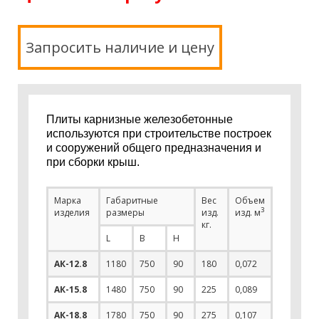
Запросить наличие и цену
Плиты карнизные железобетонные
используются при строительстве построек
и сооружений общего предназначения и
при сборки крыш.
Марка
Габаритные
Вес
Объем
3
изделия
размеры
изд.
изд. м
кг.
L
В
Н
АК-12.8
1180
750
90
180
0,072
АК-15.8
1480
750
90
225
0,089
АК-18.8
1780
750
90
275
0,107