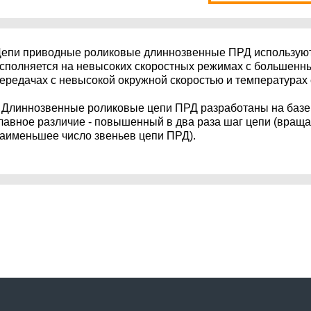
епи приводные роликовые длиннозвенные ПРД используют 
сполняется на невысоких скоростных режимах с большенн
ередачах с невысокой окружной скоростью и температурах
линнозвенные роликовые цепи ПРД разработаны на базе 
лавное различие - повышенный в два раза шаг цепи (вращ
аименьшее число звеньев цепи ПРД).