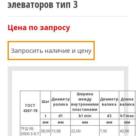
элеваторов тип 3
Цена по запросу
Запросить наличие и цену
Ширина
Диаметр
между
Диаметр
Длина
Шаг
ролика
внутренними
валика
валика
ГОСТ
пластинами
4267-78
t
d1
b1 min
d2
b7 max
мм
мм
мм
мм
мм
ТРД-38-
38,00
15,88
22,00
7,92
42,00
3000-3-6-Т