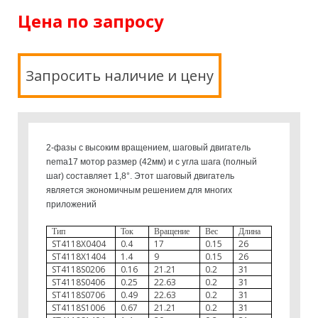
Цена по запросу
Запросить наличие и цену
2-фазы с высоким вращением, шаговый двигатель
nema17 мотор размер (42мм) и с угла шага (полный
шаг) составляет 1,8°. Этот шаговый двигатель
является экономичным решением для многих
приложений
Тип
Ток
Вращение
Вес
Длина
ST4118X0404
0.4
17
0.15
26
ST4118X1404
1.4
9
0.15
26
ST4118S0206
0.16
21.21
0.2
31
ST4118S0406
0.25
22.63
0.2
31
ST4118S0706
0.49
22.63
0.2
31
ST4118S1006
0.67
21.21
0.2
31