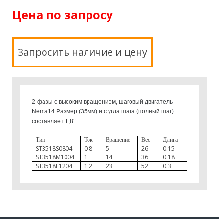
Цена по запросу
Запросить наличие и цену
2-фазы с высоким вращением, шаговый двигатель
Nema14 Размер (35мм) и с угла шага (полный шаг)
составляет 1,8°.
Тип
Ток
Вращение
Вес
Длина
ST3518S0804
0.8
5
26
0.15
ST3518M1004
1
14
36
0.18
ST3518L1204
1.2
23
52
0.3