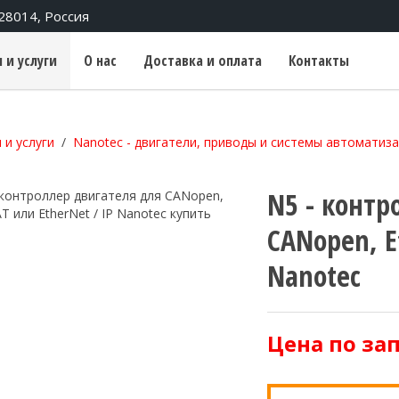
428014, Россия
 и услуги
О нас
Доставка и оплата
Контакты
 и услуги
Nanotec - двигатели, приводы и системы автоматиз
N5 - контр
CANopen, E
Nanotec
Цена по за