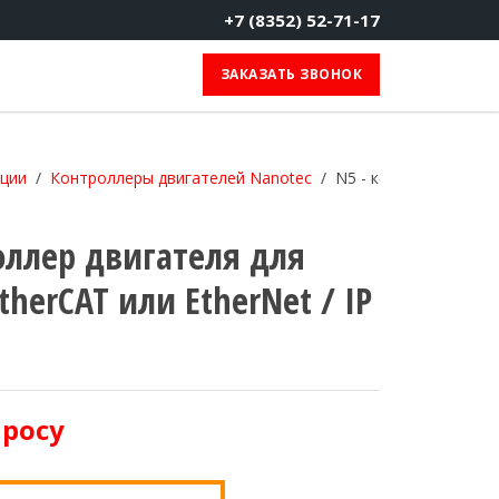
+7 (8352) 52-71-17
ЗАКАЗАТЬ ЗВОНОК
ации
Контроллеры двигателей Nanotec
N5 - контроллер двиг
оллер двигателя для
therCAT или EtherNet / IP
просу