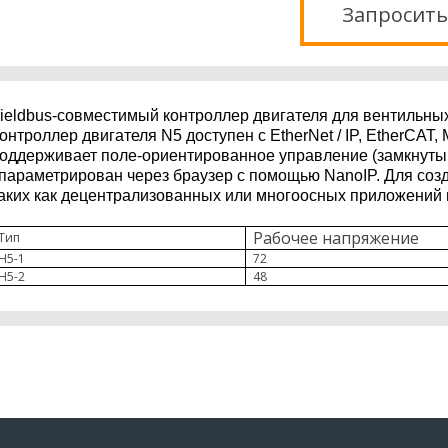
Запросить
ieldbus-совместимый контроллер двигателя для вентильных
онтроллер двигателя N5 доступен с EtherNet / IP, EtherCA
оддерживает поле-ориентированное управление (замкнутый
параметрирован через браузер с помощью NanoIP. Для соз
аких как децентрализованных или многоосных приложений
Рабочее напряжение
Тип
Н5-1
72
Н5-2
48