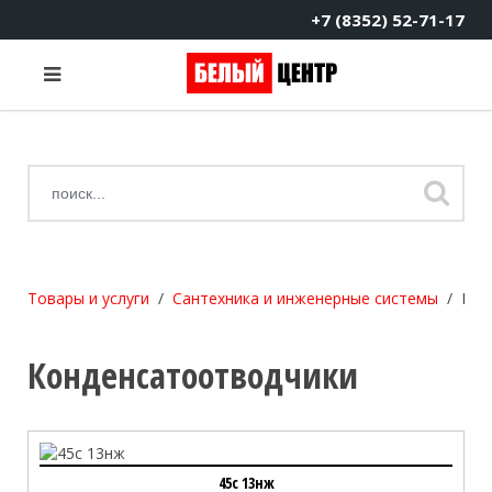
+7 (8352) 52-71-17
Товары и услуги
Сантехника и инженерные системы
Кон
Конденсатоотводчики
45с 13нж