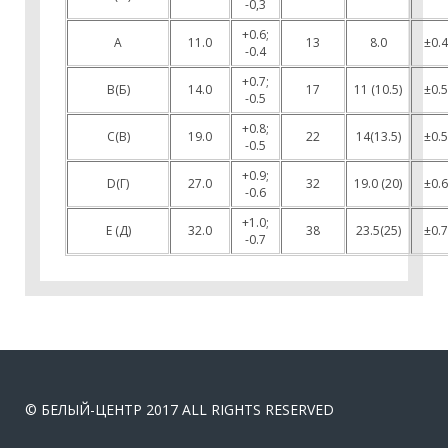
-0,3
+0.6;
A
11.0
13
8.0
±0.4
-0.4
+0.7;
В(Б)
14.0
17
11 (10.5)
±0.5
-0.5
+0.8;
С(В)
19.0
22
14(13.5)
±0.5
-0.5
+0.9;
D(Г)
27.0
32
19.0 (20)
±0.6
-0.6
+1.0;
E (Д)
32.0
38
23.5(25)
±0.7
-0.7
© БЕЛЫЙ-ЦЕНТР 2017 ALL RIGHTS RESERVED