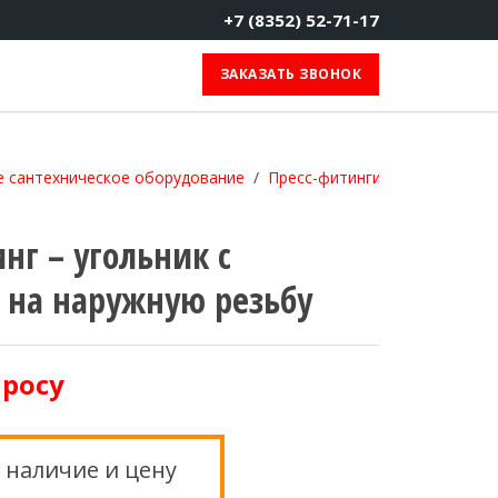
+7 (8352) 52-71-17
ЗАКАЗАТЬ ЗВОНОК
 сантехническое оборудование
Пресс-фитинги
Пресс-фитин
нг – угольник с
 на наружную резьбу
просу
 наличие и цену