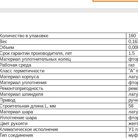
Количество в упаковке
160
Вес
0,16
Объем
0,00
Срок гарантии производителя, лет
1.5
Материал уплотнительных колец
фто
Рабочая среда
газ
Класс герметичности
"А" 
Материал корпуса
лат
Материал уплотнения
фто
Ремонтопригодность
рем
Материал шпинделя
лат
Привод
руч
Строительная длина L, мм
58
Материал шара
лату
Уплотнение шара
фто
Цвет рукояти
жел
Климатическое исполнение
У1 п
Тип соединения
муф