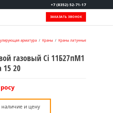
+7 (8352) 52-71-17
ЗАКАЗАТЬ ЗВОНОК
гулирующая арматура
Краны
Краны латунные
Кран шаров
вой газовый Ci 11Б27пМ1
 15 20
просу
 наличие и цену