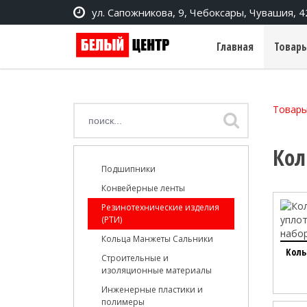
ул. Сапожникова, 9, Чебоксары, Чувашия, 
Главная
Товары
Товары
Кол
Подшипники
Конвейерные ленты
Резинотехнические изделия
(РТИ)
Кольца Манжеты Сальники
Коль
Строительные и
изоляционные материалы
Инженерные пластики и
полимеры