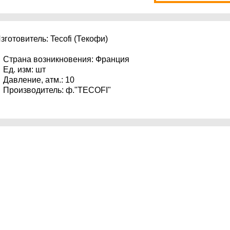
зготовитель: Tecofi (Текофи)
трана возникновения: Франция
д. изм: шт
авление, атм.: 10
роизводитель: ф."TECOFI"