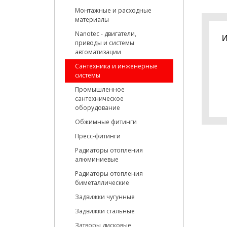
Монтажные и расходные
материалы
Nanotec - двигатели,
И
приводы и системы
автоматизации
С
Сантехника и инженерные
Е
системы
Д
П
Промышленное
сантехническое
оборудование
Обжимные фитинги
Пресс-фитинги
Радиаторы отопления
алюминиевые
Радиаторы отопления
биметаллические
Задвижки чугунные
Задвижки стальные
Затворы дисковые