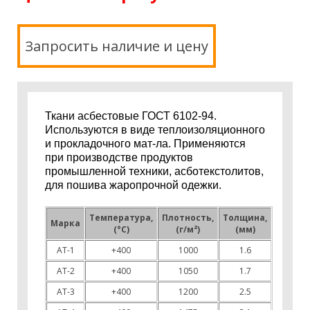
Запросить наличие и цену
Ткани асбестовые ГОСТ 6102-94.
Используются в виде теплоизоляционного
и прокладочного мат-ла. Применяются
при производстве продуктов
промышленной техники, асботекстолитов,
для пошива жаропрочной одежки.
Температура,
Плотность,
Толщина,
Марка
(°С)
(г/м²)
(мм)
АТ-1
+400
1000
1.6
АТ-2
+400
1050
1.7
АТ-3
+400
1200
2.5